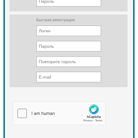
цистерны;
Виброматы;
Шланг для подачи воздуха сверху
диаметром 2";
Быстрая регистрация
Шаровые краны для
регулирования подачи воздуха
сверху, подачи дополнительного
воздуха и воздуха для обдува
виброматов в разгрузочном
устройстве;
Возможность подключения
пневмосистемы через
соединительный элемент к
внешнему источнику сжатого
воздуха.
Компрессор:
Электрический (380 В), поршневой,
производительностью 7,2 куб.м./
мин., производства, Турция.;
Пульт управления компрессором;
Масловлагоотделительный блок.