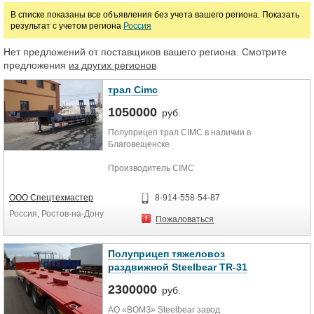
В списке показаны все объявления без учета вашего региона. Показать
руб.
результат с учетом региона
Россия
Нет предложений от поставщиков вашего региона. Смотрите
Марка
предложения
из других регионов
трал Cimc
1050000
руб.
Полуприцеп трал CIMC в наличии в
Благовещенске
Производитель CIMC
г/п 60000т
дл 13315
ООО Спецтехмастер
8-914-558-54-87
шир 2500
Россия, Ростов-на-Дону
выс 3350
Пожаловаться
г.в. 02.2013
колеса 11.00R20
Полуприцеп тяжеловоз
900000 рублей
раздвижной Steelbear TR-31
2300000
руб.
АО «ВОМЗ» Steelbear завод