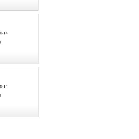
40-14
я
40-14
я