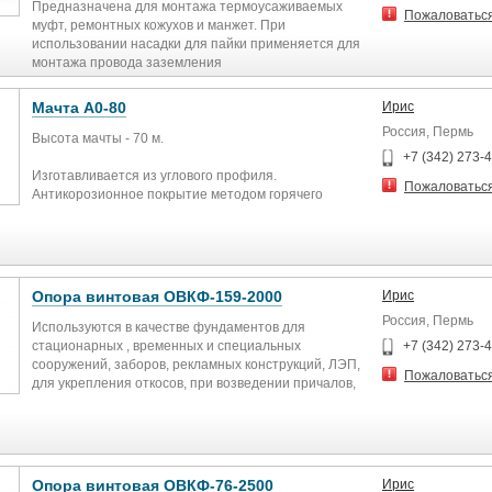
Предназначена для монтажа термоусаживаемых
Пожаловатьс
муфт, ремонтных кожухов и манжет. При
использовании насадки для пайки применяется для
монтажа провода заземления
В комплекте:
рукоятка с вентилем
Мачта А0-80
Ирис
насадка для термоусадки ∅ 50 мм
Россия, Пермь
насадка для пайки ∅ 17 мм
Высота мачты - 70 м.
редуктор
+7 (342) 273-
5-метровый шланг высокого давления
Изготавливается из углового профиля.
Пожаловатьс
Угол наклона насадки 120° относительно рукоятки
Антикорозионное покрытие методом горячего
обеспечивает удобство при монтаже
цинкования.
Данные мачты предназначены для установки антенн
широкого спектра действия. Подразделяются по
высоте и конфигурации стволов, по количеству
Опора винтовая ОВКФ-159-2000
Ирис
ярусов и антенн в каждом ярусе.
Россия, Пермь
Используются в качестве фундаментов для
стационарных , временных и специальных
+7 (342) 273-
сооружений, заборов, рекламных конструкций, ЛЭП,
Пожаловатьс
для укрепления откосов, при возведении причалов,
мостов и т.п.
Опора винтовая ОВКФ-76-2500
Ирис