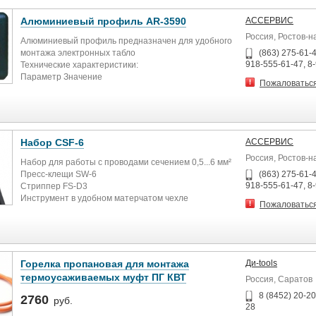
Алюминиевый профиль AR-3590
АССЕРВИС
Россия, Ростов-н
Алюминиевый профиль предназначен для удобного
монтажа электронных табло
(863) 275-61-4
918-555-61-47, 8
Технические характеристики:
Параметр Значение
Пожаловатьс
Материал Алюминий
Длина
2 или 6 м
Габаритные размеры (В×Ш) 35×90 мм
Набор CSF-6
АССЕРВИС
Россия, Ростов-н
Набор для работы с проводами сечением 0,5...6 мм²
Пресс-клещи SW-6
(863) 275-61-4
918-555-61-47, 8
Стриппер FS-D3
Инструмент в удобном матерчатом чехле
Пожаловатьс
Горелка пропановая для монтажа
Ди-tools
термоусаживаемых муфт ПГ КВТ
Россия, Саратов
8 (8452) 20-20
2760
руб.
28