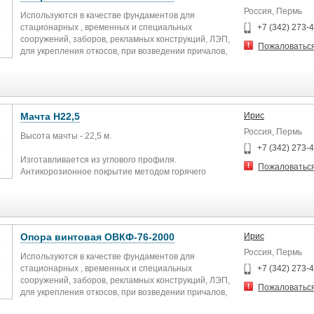
Россия, Пермь
Используются в качестве фундаментов для
стационарных , временных и специальных
+7 (342) 273-
сооружений, заборов, рекламных конструкций, ЛЭП,
Пожаловатьс
для укрепления откосов, при возведении причалов,
мостов и т.п.
Мачта Н22,5
Ирис
Россия, Пермь
Высота мачты - 22,5 м.
+7 (342) 273-
Изготавливается из углового профиля.
Пожаловатьс
Антикорозионное покрытие методом горячего
цинкования.
Данные мачты предназначены для установки антенн
широкого спектра действия. Подразделяются по
высоте и конфигурации стволов, по количеству
Опора винтовая ОВКФ-76-2000
Ирис
ярусов и антенн в каждом ярусе.
Россия, Пермь
Используются в качестве фундаментов для
стационарных , временных и специальных
+7 (342) 273-
сооружений, заборов, рекламных конструкций, ЛЭП,
Пожаловатьс
для укрепления откосов, при возведении причалов,
мостов и т.п.