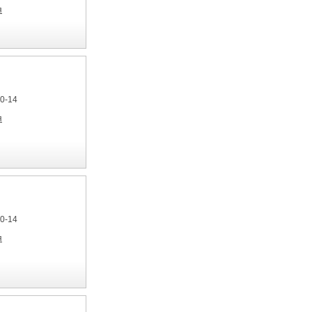
я
40-14
я
40-14
я