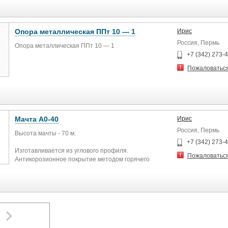
Опора металлическая ППт 10 — 1
Ирис
Россия, Пермь
Опора металлическая ППт 10 — 1
+7 (342) 273-
Пожаловатьс
Мачта А0-40
Ирис
Россия, Пермь
Высота мачты - 70 м.
+7 (342) 273-
Изготавливается из углового профиля.
Пожаловатьс
Антикорозионное покрытие методом горячего
цинкования.
Данные мачты предназначены для установки антенн
широкого спектра действия. Подразделяются по
высоте и конфигурации стволов, по количеству
ярусов и антенн в каждом ярусе.