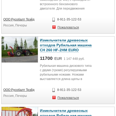
встроенного бензинового
двигателя. Для передвижения
организован привод на два колеса
из четырех.
ООО Русобалт Трэйд
8-911-35-122-53
Россия, Печоры
Технические характеристики
Пожаловаться
Привод от бензинового двигателя -
Kohler Command Pro.
Измельчители древесных
Охлаждение - воздушное
отходов Рубильная машина
Мощность двигателя - 30 л.с. (22,4
CH 260 HF-2HM EURO
кВт) 2 цилиндра
Объем топливного бака - 35 литр
11700
EUR
1 147 448 руб.
Продолжительность работы на
одной полной заправке около 6,5
Рубильная машина дискового типа
часов
с двумя (тремя) регулируемыми
Диаметр диска с режущими
рубильными ножами. Ножами
зубьями - 470 мм
выставляется длина щепы в
Количество зубьев на диске - 18
диапазоне 7 – 25 мм. Щепа
Диаметр зуба - 20,5 мм
подходит для технологических
ООО Русобалт Трэйд
8-911-35-122-53
Каждый зуб имеет три рабочих
целей (производство ДСП,
Россия, Печоры
поверхности, которыми он
топливная щепа, щепа для с/х
Пожаловаться
поворачивается после износа
нужд, сырье для топливных
предыдущей.
брикетов и гранул).
Зубья расположены на разном
Подача материала в машину через
Измельчители древесных
расстоянии от поверхности диска
направляющий бункер с
отходов Рубильная машина