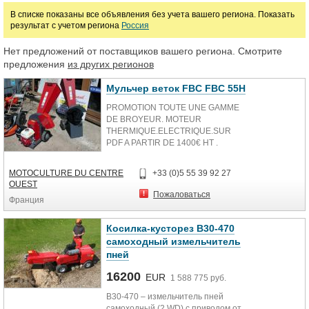
В списке показаны все объявления без учета вашего региона. Показать
результат с учетом региона
Россия
Марка
Нет предложений от поставщиков вашего региона. Смотрите
предложения
из других регионов
Мульчер веток FBC FBC 55H
PROMOTION TOUTE UNE GAMME
DE BROYEUR. MOTEUR
THERMIQUE.ELECTRIQUE.SUR
PDF A PARTIR DE 1400€ HT .
TRANSPORT POSSIBLE
Stockid:
MOTOCULTURE DU CENTRE
+33 (0)5 55 39 92 27
Availability: В наличии
OUEST
Пожаловаться
Франция
Косилка-кусторез В30-470
самоходный измельчитель
пней
16200
EUR
1 588 775 руб.
В30-470 – измельчитель пней
самоходный (2 WD) с приводом от