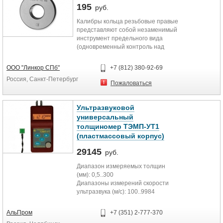
195
руб.
Калибры кольца резьбовые правые
представляют собой незаменимый
инструмент предельного вида
(одновременный контроль над
размерами и формой детали или
ее элементов) бесшкальной
ООО "Линкор СПб"
+7 (812) 380-92-69
категории, с помощью которых
Россия, Санкт-Петербург
выявляются несоответствия
Пожаловаться
параметров резьбы заявленным в
требованиях к производству.
Особая прочность и надежность
Ультразвуковой
обуславливается применением
универсальный
стали высокого качества
толщиномер ТЭМП-УТ1
(углеродной, легированной
(пластмассовый корпус)
конструкционной или цементной),
которая, ко всему прочему,
29145
руб.
проходит процесс хромирования,
благодаря чему инструмент
Диапазон измеряемых толщин
устойчив к различным
(мм): 0,5..300
механическим и химическим
Диапазоны измерений скорости
повреждениям, появлению
ультразвука (м/с): 100..9984
коррозии, ржавчины и пр.
Погрешность измерений (мм): 0,05
Различают проходные и
Пределы регулировки
АльПром
+7 (351) 2-777-370
непроходные калибры (ПР и НЕ
коэффициента усиления: 10..800