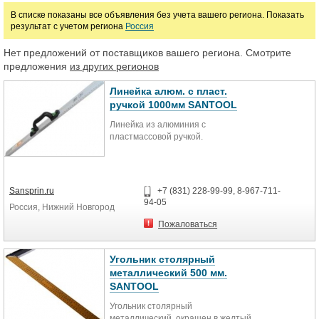
В списке показаны все объявления без учета вашего региона. Показать
Угломеры
Кругломеры
Толщиномеры
Диоптры
результат с учетом региона
Россия
Нет предложений от поставщиков вашего региона. Смотрите
Цена
предложения
из других регионов
Линейка алюм. с пласт.
руб.
ручкой 1000мм SANTOOL
Линейка из алюминия с
пластмассовой ручкой.
Sansprin.ru
+7 (831) 228-99-99, 8-967-711-
94-05
Россия, Нижний Новгород
Пожаловаться
Угольник столярный
металлический 500 мм.
SANTOOL
Угольник столярный
металлический, окрашен в желтый