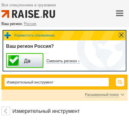
Вся спецтехника и грузовики
Ваш регион:
Россия
Разместить объявление
Ваш регион Россия?
Сменить регион ›
Расширенный поиск
Уровни строительные
Рулетки измерительные
Штангенинструмент
Измерительный инструмент
Калибры
Разметочный инструмент
Микрометры
Измерительные линейки
Угольники поверочные
Нутромеры