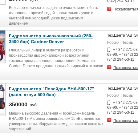
Рабочее давление, мПа 1,5
- в горизонтальной плоскости 1,07
(342) 294-53-11
Расход воды, м3/час 350-1420
- в вертикальной плоскости 0,14
Большое количество задач по очистке может быть
Пожаловатьс
Диаметр насадки, мм 80
Угол поворота ствола в вертикальной плоскости,
выполнено горячей водой значительно лучше и
Габаритные размеры, мм Габаритные размеры, мм
градусов Угол поворота ствола в вертикальной
быстрей чем холодной, даже под высоким
- длина 3255
плоскости, градусов
давлением.
- ширина 1435
- вверх 30
Вертикальный теплообменник и нагреватель за счет
- высота 810
- вниз 30
оригинальной конструкции нагревают воду просто и
Гидромонитор высоконапорный (250-
Тех.Центр "АВТЭ
Масса, кг 790
Угол поворота ствола в горизонтальной плоскости,
эффективно.
3500 бар) Gardner Denver
Россия, Пермь
градусов 360
КНВ гораздо удобнее и эффективнее чем большие
Диаметр входного отверстия, мм 250
установки давления с холодной водой.
+7 342 271-08-
Глобальный лидер в области разработок и
Рабочее давление, мПа 1,5
68-90, +7 (342) 2
становка подключается везде, где есть однофазный
производства высоконапорной водоструйной
Расход воды, м3/час 350-1420
(342) 294-53-11
ток (220В) или маленький генератор, по заказу
техники промышленного применения. Компания
Диаметр насадки, мм 80
подключение 12 В.
GardnerDenver предлагает самый широкий в отрасли
Пожаловатьс
Габаритные размеры, мм Габаритные размеры, мм
Большие колеса позволяют удобно
ряд высоконапорных машин, оснащенных
- длина 3255
транспортировать.
аксессуарами для любых задач очистки. Диапазон
- ширина 1435
еплообменник установки нагревает воду очень
рабочих давлений 300 – 3500 бар, мощность 56 – 550
- высота 810
быстро и экономично без образования копоти!
КВт. Электро- и дизельный привод, исполнение на
Гидромонитор "Посейдон ВНА-500-17"
Тех.Центр "АВТЭ
Масса, кг 790
Дизельный котел и система управления сделаны в
раме и на шасси.
(давл. струи 500 бар)
Россия, Пермь
Италии.
+7 342 271-08-
350000
руб.
68-90, +7 (342) 2
(342) 294-53-11
Машина высокого давления «Посейдон» модель
ВНА500-17-А с электродвигателем 15 кВт, является
Пожаловатьс
универсальным оборудованием для очистки сложных
загрязнений.