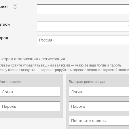
-mail
На заметку!
егион
Ресурс насосов с головой из нерж. стали выше чем
аналоги с головой из латуни
ород
Стандартная комплектация:
ыстрая авторизация / регистрация
электродвигатель 380 В, защитный датчик от
избыточного давления, перегрева насоса и нехватки
сли вы хотите управлять вашими заявками — укажите ваш логин и пароль,
воды на входе, регулятор давления, шланг высокого
сли у вас нет аккаунта — зарегистрируйтесь одновременно с отправкой заявки
давления 15 м, пистолет, копье 800 мм, форсунка 15°
для очистки поверхностей.
Авторизация
Быстрая регистрация
* - может быть использован с модулем нагрева воды,
для мойки горячей водой.
На заметку!