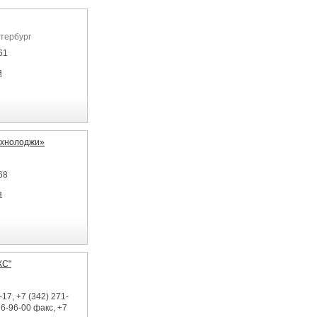
етербург
61
я
ехнолоджи»
68
я
КС"
17, +7 (342) 271-
26-96-00 факс, +7