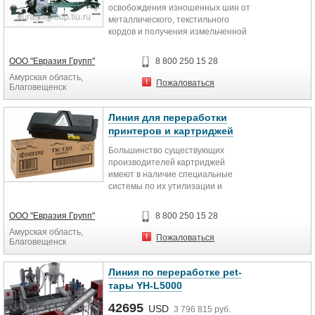
освобождения изношенных шин от
металлического, текстильного
кордов и получения измельченной
резиновой крошки с размерами
фракций от 0,5 до 4 мм.
ООО "Евразия Групп"
8 800 250 15 28
Амурская область,
Пожаловаться
Благовещенск
Линия для переработки
принтеров и картриджей
Большинство существующих
производителей картриджей
имеют в наличие специальные
системы по их утилизации и
принимают в качестве вторичного
сырья отработавшие картриджи по
ООО "Евразия Групп"
8 800 250 15 28
стоимости эквивалентной
Амурская область,
стоимости упаковки и пересылке. В
Пожаловаться
Благовещенск
случае оптового приобретения
картриджей предприятие-
реализатор предоставляет
Линия по переработке pet-
специальную упаковку для
тары YH-L5000
хранения и пересылки
использованных картриджей.
42695
USD
3 796 815 руб.