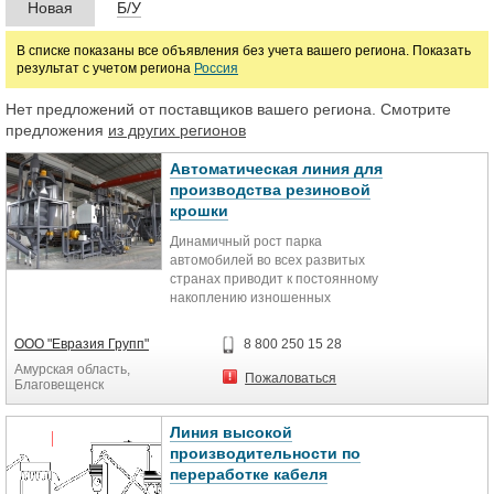
Новая
Б/У
Цена
В списке показаны все объявления без учета вашего региона. Показать
результат с учетом региона
Россия
Нет предложений от поставщиков вашего региона. Смотрите
руб.
предложения
из других регионов
Марка
Автоматическая линия для
производства резиновой
крошки
Динамичный рост парка
автомобилей во всех развитых
странах приводит к постоянному
накоплению изношенных
автомобильных шин. По данным
Европейской Ассоциации по
ООО "Евразия Групп"
8 800 250 15 28
вторичной переработке шин
Амурская область,
(ЕТРА) в Европе ежегодно
Пожаловаться
Благовещенск
образуется около 2 млн. тонн
амортизированных автомобильных
шин, а объем их переработки
Линия высокой
методом измельчения не
производительности по
превышает 10%. Большая часть
переработке кабеля
собираемых шин (20%)