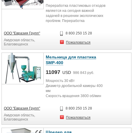
Переработка пластиковых отходов
является на сегодня важной
задачей в решении экологических
проблем. Переработка
полимерной тары поможет
частично уменьшить нагрузку на
ООО "Евразия Групп"
8 800 250 15 28
мусорные свалки: ведь сегодня
Амурская область,
значительная часть отходов (1/3),
Пожаловаться
Благовещенск
которыми они забиты, — это и есть
пластиковые бутылки. Для полного
разложения 1-ой пластиковой
Мельница для пластика
бутылки требуется
SMP-400
приблизительно 300 лет.
11097
USD
986 843 руб.
Мощность 30 кВт
Диаметр дробильной камеры 400
мм
Скорость вращения 3800 об/мин
Производительность 60-200 кг/ч
Циклон 3 кВт
ООО "Евразия Групп"
8 800 250 15 28
Габариты 3800-1650-3300 мм
Амурская область,
Вес 1100 кг
Пожаловаться
Благовещенск
Шредер для