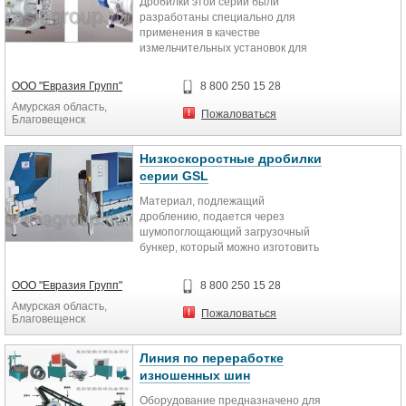
Дробилки этой серии были
или шрёдер для пластмасс ZBS.
разработаны специально для
Так же возможно вам подойдет
применения в качестве
вариант менее мощной бесшумной
измельчительных установок для
пленочной дробилки GSC или
длинномерных труб и профилей.
дробилки для пластмасс GSL.
Благодаря использованию почти
ООО "Евразия Групп"
8 800 250 15 28
горизонтального загрузочного
Амурская область,
бункера, длинномерные предметы
Пожаловаться
Благовещенск
загружаются легко.
Низкоскоростные дробилки
серии GSL
Материал, подлежащий
дроблению, подается через
шумопоглощающий загрузочный
бункер, который можно изготовить
различной формы, в зависимости
от конкретной задачи.
ООО "Евразия Групп"
8 800 250 15 28
Амурская область,
Пожаловаться
Благовещенск
Линия по переработке
изношенных шин
Оборудование предназначено для