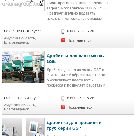
используется как топливо.
Смонтирован на станине. Размеры
загрузочного бункера 2000 x 1750.
Предпочтительно подавать
исходный материал с помощью
грейфера. Массивный ротор
длиной 770 мм с тремя рядами
ООО "Евразия Групп"
8 800 250 15 28
ножей по 5 штук в ряду. Режущий
Амурская область,
корпус с одним держателем, на
Пожаловаться
Благовещенск
котором закреплены 6
неподвижных ножей. Лёгкий доступ
для быстрой смены ножей и
Дробилки для пластмассы
экрана. Электродвигатель 75 кВт ―
GSE
с мультиременным приводом. На
Дробилки для пластмассы GSE в
фотографии показана модель до
сочетании с V-образным ротором
произведённых модификаций.
обеспечивает надежность
процесса и позволяет работать и
получить высококачественную
дробленку независимо от типа
ООО "Евразия Групп"
8 800 250 15 28
материала, будь то: изделия
Амурская область,
литьевого формования,
Пожаловаться
Благовещенск
формования раздувом, профиль,
лист, пленка и т.п. Толстую
пластмассу вы не сможете на ней
Дробилка для профиля и
переработать, для этих целей
труб серии GSP
необходимо выбирать модель GSH