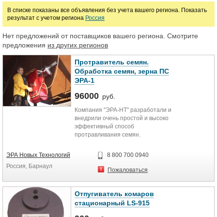
В списке показаны все объявления без учета вашего региона. Показать
Средства защиты от радиации
результат с учетом региона
Россия
Нет предложений от поставщиков вашего региона. Смотрите
Цена
предложения
из других регионов
Протравитель семян.
руб.
Обработка семян, зерна ПС
ЭРА-1
96000
руб.
Компания "ЭРА-НТ" разработали и
внедрили очень простой и высоко
эффективный способ
протравливания семян.
Принципиальное отличие
технологии заключается в том, что
ЭРА Новых Технологий
8 800 700 0940
вместо протравочной машины на
Россия, Барнаул
бункер мехтока присоединяется
Пожаловаться
насадка, через которую зерно
(посевной материал) на прямую
самотеком, через лабиринты и
Отпугиватель комаров
камеру блока форсунок, стекает в
стационарный LS-915
кузов автомобиля.