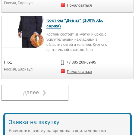
Россия, Барнаул
поверхности различных предметов
полочке накладные карманы.
Пожаловаться
надо проводить с использованием
Клапаны и складки нижнего
грелки.
кармана выполнены из
контрастной ткани.
Костюм "Девиз" (100% ХБ,
саржа)
Брюки с наколенниками и
Костюм состоит из куртки и брюк, с
накладными карманами. По низу
усилительными накладками в
наколенников световозвращающая
области локтей и коленей. Куртка с
полоса, которая переходит на
центральной застежкой на
заднюю половину брюк.
пуговицы, с отложным воротником.
На куртке один верхний с клапаном
ПК-1
+7 385 269-59-95
и два нижних накладных кармана.
Россия, Барнаул
Брюки на притачном поясе с
Пожаловаться
передними накладными
карманами.
Далее
Заявка на закупку
Разместите заявку на средства защиты человека.