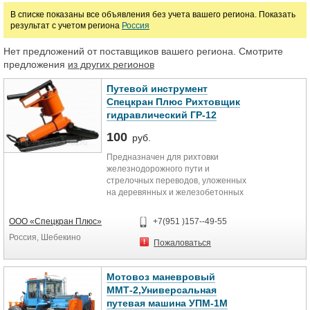
В списке показаны все объявления без учета вашего региона. Показать
результат с учетом региона
Россия
Марка
Нет предложений от поставщиков вашего региона. Смотрите
предложения
из других регионов
Путевой инструмент
Спецкран Плюс Рихтовщик
гидравлический ГР-12
100
руб.
Предназначен для рихтовки
железнодорожного пути и
стрелочных переводов, уложенных
на деревянных и железобетонных
шпалах при текущем содержании и
ремонте пути.
ООО «Спецкран Плюс»
+7(951 )157--49-55
Россия, Шебекино
Пожаловаться
Мотовоз маневровый
ММТ-2,Универсальная
путевая машина УПМ-1М