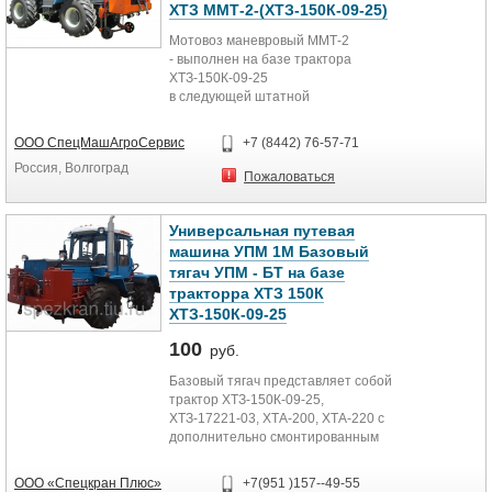
ХТЗ ММТ-2-(ХТЗ-150К-09-25)
Мотовоз маневровый ММТ-2
- выполнен на базе трактора
ХТЗ-150К-09-25
в следующей штатной
комплектации:
- видеокамеры с монитором для
ООО СпецМашАгроСервис
+7 (8442) 76-57-71
контроля постановки мотовоза на
Россия, Волгоград
рельсы и прохождения стрелочных
Пожаловаться
переводов;
- пневмопривод с дистанционным
управлением автоматического
Универсальная путевая
размыкания автосцепки;
машина УПМ 1М Базовый
- кабина мотовоза повышенной
тягач УПМ - БТ на базе
комфортности, в т.ч. кондиционер,
тракторра ХТЗ 150К
обогрев в зимнее время,
ХТЗ-150К-09-25
аудиосистема;
- предпусковой подогрев
100
руб.
двигателя.
Мотовоз имеет технические
Базовый тягач представляет собой
условия ТУ 4727-001-22264219-
трактор ХТЗ-150К-09-25,
2014, сертификат соответствия
ХТЗ-17221-03, ХТА-200, ХТА-220 с
ГОСТ Р. В конструкции
дополнительно смонтированным
используется автосцепка СА-3
навесным оборудованием, которое
мотовозного типа (не
обеспечивает:
ООО «Спецкран Плюс»
+7(951 )157--49-55
переделанная из автосцепки с