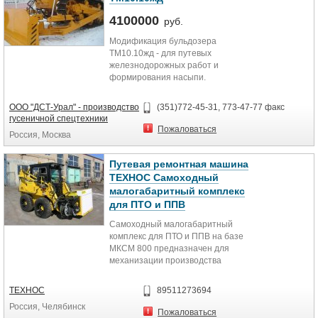
4100000
руб.
Модификация бульдозера
ТМ10.10жд - для путевых
железнодорожных работ и
формирования насыпи.
Трехпозиционный
полусферический отвал (тип Т) для
ООО "ДСТ-Урал" - производство
(351)772-45-31, 773-47-77 факс
точной планировки.
гусеничной спецтехники
Модифицированная ходовая часть
Пожаловаться
Россия, Москва
для движения по рельсам
(стандартная колея) - установлены
дополнительные опорные катки и
Путевая ремонтная машина
специальная гусеница для
ТЕХНОС Самоходный
движения по рельсам.
малогабаритный комплекс
Используется для съезда (въезда)
для ПТО и ППВ
с ЖД-платформы на рельсы и
переезда на грунт для дальнейшей
Самоходный малогабаритный
работы.
комплекс для ПТО и ППВ на базе
Двигатель ЯМЗ-238М2 (240 лс).
МКСМ 800 предназначен для
Полная информация на сайте
механизации производства
http://tm10.ru/catalogue/tm10/tm10_37.html
текущего отцепного ремонта и
технического обслуживания
ТЕХНОС
89511273694
Изготовлено 8 бульдозеров
грузовых вагонов всех типов
Россия, Челябинск
железнодорожной модификации
(гружённых и порожних) в условиях
Пожаловаться