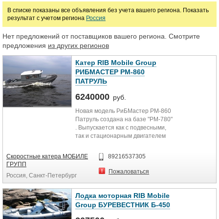
В списке показаны все объявления без учета вашего региона. Показать
результат с учетом региона
Россия
Марка
Нет предложений от поставщиков вашего региона. Смотрите
предложения
из других регионов
Катер RIB Mobile Group
РИБМАСТЕР РМ-860
ПАТРУЛЬ
6240000
руб.
Новая модель РиБМастер РМ-860
Патруль создана на базе "РМ-780"
. Выпускается как с подвесными,
так и стационарным двигателем
мощностью до 300 л.с. Модель
является дальнейшим развитием
Скоростные катера МОБИЛЕ
89216537305
оригинальных корпусов. Благодаря
ГРУПП
наличию двух поперечных реданов
Пожаловаться
Россия, Санкт-Петербург
существенно снижается
перегрузка при движении на
волнении. Проведенные ходовые
Лодка моторная RIB Mobile
испытания в штормовых условиях
Group БУРЕВЕСТНИК Б-450
осенней Ладоги подтвердили