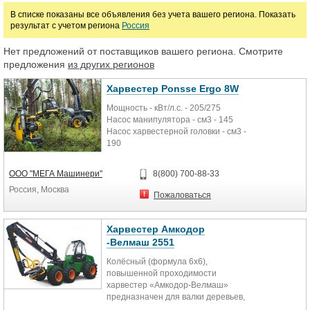
В списке показаны все объявления без учета вашего региона. Показать
результат с учетом региона
Россия
Марка
Нет предложений от поставщиков вашего региона. Смотрите
предложения
из других регионов
Харвестер Ponsse Ergo 8W
Мощность - кВт/л.с. - 205/275
Насос манипулятора - см3 - 145
Насос харвестерной головки - см3 -
190
Измерительная и управляющая
система - Opti4G
ООО "МЕГА Машинери"
8(800) 700-88-33
Харвестерные головки - H6, H7,
Россия, Москва
H7euca и H77euca, H8
Пожаловаться
Манипулятор - C5, C44+
Харвестер Амкодор
-Велмаш 2551
Колёсный (формула 6x6),
повышенной проходимости
харвестер «Амкодор-Велмаш»
предназначен для валки деревьев,
обрезки сучьев и раскрежевки на