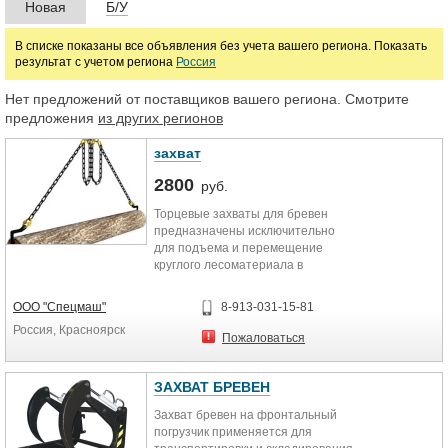
Новая
Б/У
В списке показаны все объявления без учета вашего региона. Показать
результат с учетом региона
Россия
Нет предложений от поставщиков вашего региона. Смотрите
предложения
из других регионов
захват
2800
руб.
Торцевые захваты для бревен
предназначены исключительно
для подъема и перемещение
круглого лесоматериала в
горизонтальном положении, в
процессе заготовки и переработки
ООО "Спецмаш"
8-913-031-15-81
древесины. Зацепление груза
Россия, Красноярск
захватами для бревен
Пожаловаться
осуществляется с торцов, при
помощи пары захватов,
смонтированных на двухветвевом
ЗАХВАТ БРЕВЕН
стропе, а в случае работы с
Захват бревен на фронтальный
длинными бревнами на траверсе.
погрузчик применяется для
Захват представляет собой крюк с