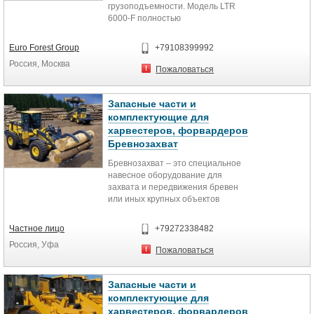
грузоподъемности. Модель LTR
1. Бревнозахват c гидравлическим
6000-F полностью
вращением — 1 шт
взаимозаменяемая с моделью
2. Переходная пластина на
GR603-2 или моделью FR21.
жестком креплении для
Euro Forest Group
+79108399992
Отличительная характеристика
экскаватора Dooosan DX225 LCA
Россия, Москва
стабильность технических
3. Комплект пальцев и втулок.
Пожаловаться
параметров. Ротатор
предназначен для вращения с
неограниченным углом поворота
Запасные части и
рабочего органа (захвата, крюка
комплектующие для
итп.) и подачи рабочего давления
харвестеров, форвардеров
через его вращающуяся ось к
Бревнозахват
гидроцилиндру захвата в
манипуляторах стационарных и
Бревнозахват – это специальное
мобильных машин.
навесное оборудование для
захвата и передвижения бревен
или иных крупных объектов
цилиндрической формы.
Частное лицо
+79272338482
Россия, Уфа
Пожаловаться
Запасные части и
комплектующие для
харвестеров, форвардеров