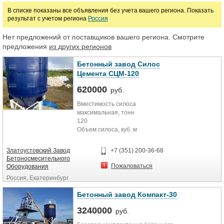
В списке показаны все объявления без учета вашего региона. Показать
руб.
результат с учетом региона
Россия
Нет предложений от поставщиков вашего региона. Смотрите
Марка
предложения
из других регионов
Бетонный завод Силос
Цемента СЦМ-120
620000
руб.
Вместимость силоса
максимальная, тонн
120
Объем силоса, куб. м
80
Загрузка цементовозом
Златоустовский Завод
+7 (351) 200-36-68
Вибратор MVE300, КВт
Бетоносмесительного
0,3
Пожаловаться
Оборудования
Толщина банки, мм 4
Россия, Екатеринбург
Диаметр трубы закачки, мм
100
Бетонный завод Компакт-30
Система сводообрушения есть
Система аэрации опция
3240000
руб.
Затвор ручной есть
Датчик верхнего уровня цемента