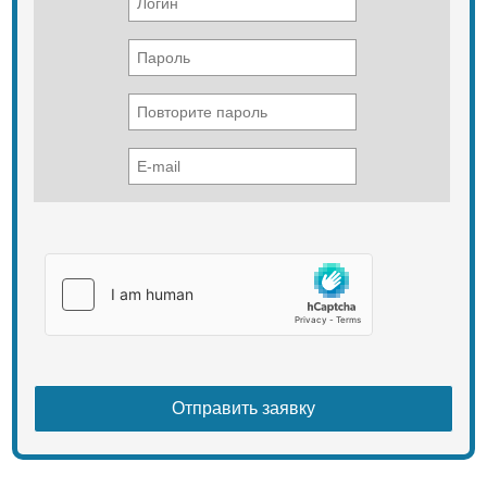
Ширина отвала Прямой
поворотный отвал 3388×1149 мм
Сферический отвал 3556×1120 мм
Угловой отвал 3970×1040 мм
Емкость отвала Прямой
поворотный отвал 4.5 м3
Сферический отвал 5 м3
Угловой отвал 4.3 м3
Заглубление отвала 540 мм
Подъем отвала 1095 мм
Тип рыхлителя Трехзубый
рыхлитель
Заглубление рыхлителя 572 мм
Подъем рыхлителя 592 мм
Число поддерживающих катков(с
каждой стороны) 2
Число опорных катков(с каждой
стороны) 6
Число траков(с каждой стороны) 37
Ширина трака 510 мм
Ширина колеи 1880 мм
Длина и давление на грунт
2430/0.067 мм/мПа
Шаг 203.2 мм
Передняя скорость 0–3.29 км/ч
0–5.82 км/ч
0–9.63 км/ч