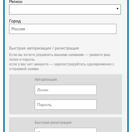
Регион
Shantui SD16
Д×Ш×В (Без рыхлителя)
5140×3388×3032 мм
Рабочая масса(Без рыхлителя) 17
Город
т
Страна производитель Китай
Завод производитель Shantui
(Шантуй)
Двигатель Shangchai
SC11CB184G2B1/
Быстрая авторизация / регистрация
Weichai WD10G178E25
Если вы хотите управлять вашими заявками — укажите ваш
Мощность двигателя 120 кВт(160
логин и пароль,
л.с.) при 1850 об/мин
если у вас нет аккаунта — зарегистрируйтесь одновременно с
Тяговый класс 8 тяговый класс
отправкой заявки.
Отечественные аналоги Б10М,
Б10М2, ТМ 10 ГСТ10, ТМ10.10Е,
Авторизация
ЧЕТРА Т-9, ЧЕТРА Т-11
Зарубежные аналоги Shehwa
TY165-2, Zoomlion ZD160, Komatsu
D65E-8, Liebherr PR 724, Caterpillar
D6G2 XL
Допустимый уклон 30 гр
Тип отвала Прямой поворотный
отвал
Сферический отвал
Быстрая регистрация
Угловой отвал