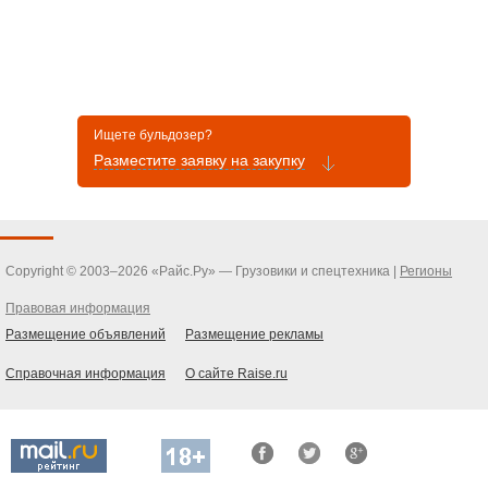
Задняя скорость 0–4.28 км/ч
0–7.59 км/ч
0–12.53 км/ч
Ищете бульдозер?
Разместите заявку на закупку
Copyright © 2003–2026 «Райс.Ру» — Грузовики и спецтехника |
Регионы
Правовая информация
Размещение объявлений
Размещение рекламы
Справочная информация
О сайте Raise.ru