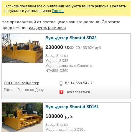
В списке показаны все объявления без учета вашего региона. Показать
результат с учетом региона
Россия
Марка
Нет предложений от поставщиков вашего региона. Смотрите
предложения
из других регионов
Бульдозер Shantui SD32
230000
USD
20 453 624 руб.
Завод Shantui
Модель SD32
Модель двигателя Cummins
NTA855-C360
Мощность двигателя 320 (л.с.)
Стандарт качества Евро 4
ООО Спецтехмастер
8-914-558-54-87
Скорость вперед 0-3,6 1-6,6 2-11,5
Россия, Ростов-на-Дону
(км/ч)
Пожаловаться
Скорость назад 0-4,4 1-7,8 2-13,5
(км/ч)
Снаряженная масса 37200 (кг.)
Бульдозер Shantui SD16L
Призма волочения прямой 10 (м3)
108000
Тип отвала U-образный
руб.
К Ширина отвала 4030 (мм.)
Завод Shantui
Высота отвала 1720 (мм.)
Модель машины SD16L
Шаг 228 (мм.)