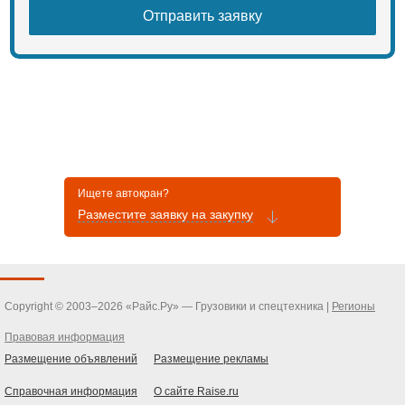
Макс. грузоподъемность (кг):
90000
Макс. грузовой момент основной
стрелы (кН*м):
3240
Макс. грузовой момент полностью
выдвинутой стрелы (кН*м):
Ищете автокран?
Разместите заявку на закупку
1800
Высота подъема основная стрела
(м):
Copyright © 2003–2026 «Райс.Ру» — Грузовики и спецтехника |
Регионы
12,5
Правовая информация
Размещение объявлений
Размещение рекламы
Длина гуська,м
Справочная информация
О сайте Raise.ru