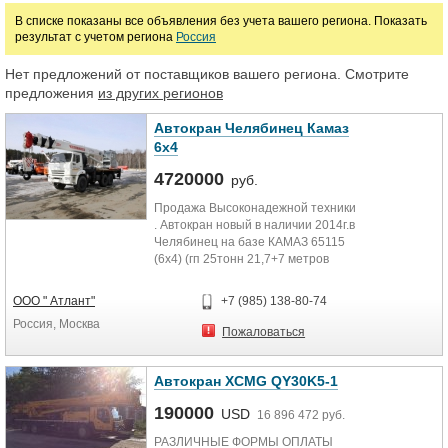
В списке показаны все объявления без учета вашего региона. Показать
результат с учетом региона
Россия
Марка
Нет предложений от поставщиков вашего региона. Смотрите
предложения
из других регионов
Автокран Челябинец Камаз
6х4
4720000
руб.
Продажа Высоконадежной техники
. Автокран новый в наличии 2014г.в
Челябинец на базе КАМАЗ 65115
(6х4) (гп 25тонн 21,7+7 метров
стрела.)
Повышенная глубина опускания
ООО " Атлант"
+7 (985) 138-80-74
груза, повышенная скорость
Россия, Москва
поворота, возможность установки
Пожаловаться
люльки.
"Челябинец" КС 45721-21 на базе
Автокран XCMG QY30K5-1
шасси (Камаз 65115 6х4)
190000
(Так же в наличии шасси Урал, Маз,
USD
16 896 472 руб.
Камаз 6х4 или 6х6)
РАЗЛИЧНЫЕ ФОРМЫ ОПЛАТЫ
Стрелы 21-52метр (широкий