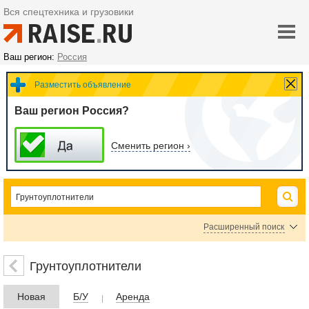
Вся спецтехника и грузовики
Ваш регион:
Россия
Разместить объявление
Ваш регион Россия?
Сменить регион ›
Расширенный поиск
Катки дорожные
Виброплиты и трамбовки
Пневмокатки
Грунтоуплотнители
Катки вибрационные
Катки ручные
Новая
Б/У
Аренда