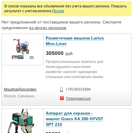
В списке показаны все объявления без учета вашего региона. Показать
результат с учетом региона
Россия
Марка
Нет предложений от поставщиков вашего региона. Смотрите
предложения
из других регионов
Разметочная машина Larius
Miro-Liner
305000
руб.
Профессиональные агрегаты для
безвоздушного нанесения
разметки: наносят одинарную
сплошную или пунктирную линию.
Идеально подходят для
мелкомасштабных работ по
МашКомДорсервис
+79156331898
нанесению и поддержанию
Россия, Смоленск
дорожной разметки. Использовать
Пожаловаться
не светоотражающую краску для
безвоздушного нанесения на
водной основе или на основе
Аппарат для окраски -
растворителя.
аналог Graco КА 390 HYVST
-Структура тележки с
SPT 210
эргономичной ручкой
-пневматические колёса Д-400 мм.