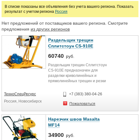
В списке показаны все объявления без учета вашего региона. Показать
результат с учетом региона
Россия
Марка
Нет предложений от поставщиков вашего региона. Смотрите
предложения
из других регионов
Раздельщик трещин
Сплитстоун CS-910E
60740
руб.
Раздельщик трещин Сплитстоун
CS-910E предназначен для
разделки криволинейных и
прямолинейных трещин и резки
объемных швов в дорожном
покрытии, бетоне, железобетоне,
ТехноСпецРесурс
+7 (383) 380-04-26
асфальте и камне. Комфортная
Россия, Новосибирск
работа в закрытых помещениях за
Пожаловаться
счет электрического двигателя,
который не выделяет выхлоп.
Агрегат имеет функцию обратного
Нарезчик швов Masalta
вращения режущего алмазного
MF14
диска, за счет чего получается
чистый и ровный шов. Наличие
34900
руб.
пылеотвода также повышает