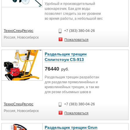
Удобный и производительный
комфорт работы и убирает из
швонарезчик. Бак для воды
технологического процесса
позволяет следить за ее уровнем
продувку и просушку шва.
во время работы, а небольшой вес
и компактная конструкция
Рез на сухой поверхности;
облегчают его транспортировку.
ТехноСпецРесурс
+7 (383) 380-04-26
Специальная система позволяет
Встроенный пылеотвод;
Россия, Новосибирск
избежать смещения двигателя во
Пожаловаться
время резки. Компактные размеры
Антивибрационная ручка.
позволяют работать в
труднодоступных местах. Процесс
Технические характеристики
Раздельщик трещин
замены и сборки резчика очень
Сплитстоун CS-913
легок. Надежный бензиновый
Двигатель
двигатель/
76440
руб.
Модель.
Раздельщик трещин разработан
Подходит для небольших работ по
для разделки прямолинейных и
бетону.
Электро 380 В
криволинейных трещин, а так же
для резки объемных швов в
Крепкая рама для защиты от
Мощность.
дорожном покрытии, бетонном
деформации;
покрытии, железобетоне,
7,5 кВт
ТехноСпецРесурс
+7 (383) 380-04-26
асфальте и камне. Благодаря
Эргономичный дизайн и удобная
Россия, Новосибирск
мощному бензиновому двигателю
ручка;
Рабочие характеристики
Пожаловаться
машиной комфортно работать на
улице в хорошо проветриваемом
Регулирование глубины резки;
Max глубина реза.
месте. Агрегат имеет функцию
Раздельщик трещин Grun